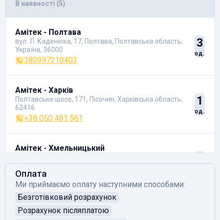
В наявності (5)
Амітек - Полтава
3
вул. Л. Каденюка, 17, Полтава, Полтавська область,
Україна, 36000
од.
380997210403
Амітек - Харків
1
Полтавське шосе, 171, Пісочин, Харківська область,
62416
од.
+38 050 481 561
Амітек - Хмельницький
1
Львівське шосе, 61, Хмельницький, Хмельницька
область, 29018
од.
Оплата
+380 737 553 697
Ми приймаємо оплату наступними способами:
Безготівковий розрахунок
Розрахунок післяплатою