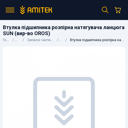
Втулка підшипника розпірна натягувача ланцюга
SUN (вир-во OROS)
Головна
Каталог
Запасні частини до сільгосптехніки
OROS
Втулка підшипника розпірна натягувача ланцюга SUN (вир-во OROS)