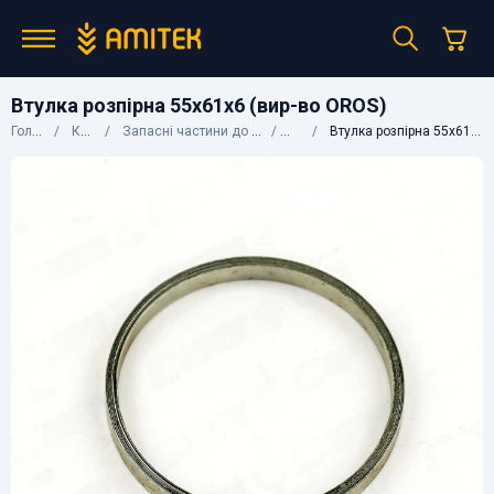
Втулка розпірна 55х61х6 (вир-во OROS)
Головна
Каталог
Запасні частини до сільгосптехніки
OROS
Втулка розпірна 55х61х6 (вир-во OROS)