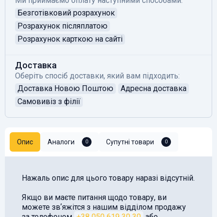
Ми приймаємо оплату наступними способами:
Безготівковий розрахунок
Розрахунок післяплатою
Розрахунок карткою на сайті
Доставка
Оберіть спосіб доставки, який вам підходить:
Доставка Новою Поштою
Адресна доставка
Самовивіз з філії
Опис
Аналоги
Супутні товари
0
0
Нажаль опис для цього товару наразі відсутній.
Якщо ви маєте питання щодо товару, ви
можете звʼяжітся з нашим відділом продажу
за телефоном
+38 050 619 30 30
або