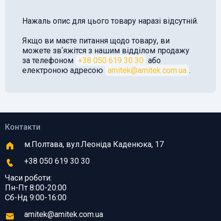
Нажаль опис для цього товару наразі відсутній.
Якщо ви маєте питання щодо товару, ви
можете звʼяжітся з нашим відділом продажу
за телефоном
+38 050 619 30 30
або
електроною адресою
amitek@amitek.com.ua
.
Контакти
м.Полтава, вул.Леоніда Каденюка, 17
+38 050 619 30 30
Часи роботи:
Пн-Пт 8:00-20:00
Сб-Нд 9:00-16:00
amitek@amitek.com.ua