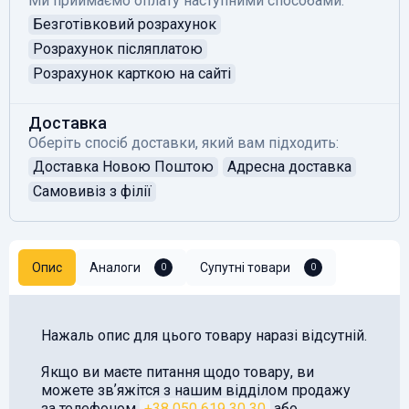
Ми приймаємо оплату наступними способами:
Безготівковий розрахунок
Розрахунок післяплатою
Розрахунок карткою на сайті
Доставка
Оберіть спосіб доставки, який вам підходить:
Доставка Новою Поштою
Адресна доставка
Самовивіз з філії
Опис
Аналоги
Супутні товари
0
0
Нажаль опис для цього товару наразі відсутній.
Якщо ви маєте питання щодо товару, ви
можете звʼяжітся з нашим відділом продажу
за телефоном
+38 050 619 30 30
або