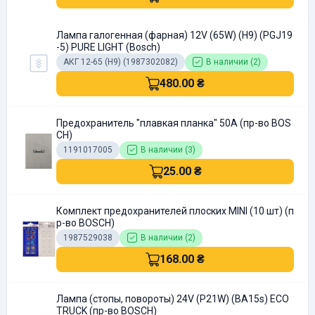
Лампа галогенная (фарная) 12V (65W) (H9) (РGJ19
-5) PURE LIGHT (Bosch)
АКГ 12-65 (H9) (1987302082)
В наличии (2)
480.00 ₴
Предохранитель "плавкая планка" 50А (пр-во BOS
CH)
1191017005
В наличии (3)
25.00 ₴
Комплект предохранителей плоских MINI (10 шт) (п
р-во BOSCH)
1987529038
В наличии (2)
168.00 ₴
Лампа (стопы, повороты) 24V (P21W) (BA15s) ECO
TRUCK (пр-во BOSCH)