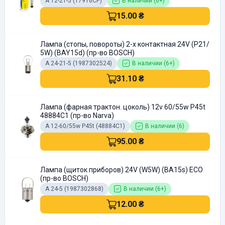
А 12-21-5 (17916CP)
В наличии (6+)
15.00 ₴
Лампа (стопы, повороты) 2-х контактная 24V (P21/
5W) (BAY15d) (пр-во BOSCH)
А 24-21-5 (1987302524)
В наличии (6+)
31.10 ₴
Лампа (фарная трактон. цоколь) 12v 60/55w P45t
48884С1 (пр-во Narva)
А 12-60/55w P45t (48884С1)
В наличии (6)
95.00 ₴
Лампа (щиток приборов) 24V (W5W) (BA15s) ECO
(пр-во BOSCH)
А 24-5 (1987302868)
В наличии (6+)
12.00 ₴