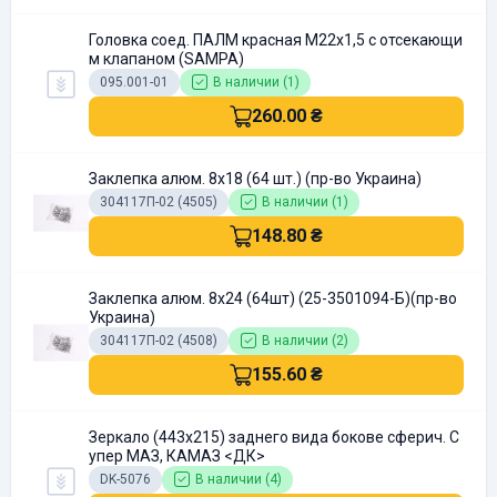
Головка соед. ПАЛМ красная M22x1,5 с отсекающи
м клапаном (SAMPA)
095.001-01
В наличии (1)
260.00 ₴
Заклепка алюм. 8х18 (64 шт.) (пр-во Украина)
304117П-02 (4505)
В наличии (1)
148.80 ₴
Заклепка алюм. 8х24 (64шт) (25-3501094-Б)(пр-во
Украина)
304117П-02 (4508)
В наличии (2)
155.60 ₴
Зеркало (443х215) заднего вида бокове сферич. С
упер МАЗ, КAMАЗ <ДК>
DK-5076
В наличии (4)