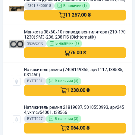
4301-3400018
В наличии (1)
11 267.00 ₴
Манжета 38х60х10 привода вентилятора (210-170
1230) ЯМЗ-236, 238 FIS (Dichtomatik)
38х60х10
В наличии (1)
76.00 ₴
Натяжитель ремня (7408149855, apv1117, t38585,
031450)
BYT-T031
В наличии (3)
1 238.00 ₴
Натяжитель ремня 21819687, 5010553993, apv245
4,vkmcv54001, t38566
BYT-T027
В наличии (3)
2 064.00 ₴