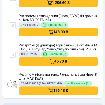
1 206.60 ₴
Р/к системы охлаждения (3 поз., ЕВРО) Фторсилик
он КамАЗ (DETALKA)
740-1303099
В наличии (1)
148.00 ₴
Р/к трубки (фурнитура) тормозной (Dвнут.=8мм, М
14х1,5) (1штуцер,2гайки,2втулки,2шайбы) (RIDER)
RD 01.02.150
В наличии (5)
46.70 ₴
Р/к ФТОМ (фильтра тонкой очистки масла, 4поз. 8
шт.) (МАЗ, КрАЗ)
236-1017009 (236-1017001-10)
В наличии (1)
176.48 ₴