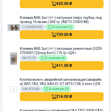
420.00 ₴
Клемма АКБ 2шт (+/-) латунные (евро трубка, под
провод 16 кв.мм.) 200 гр. (АВТО-СОЮЗ 88)
11-3703210-01
В наличии (1)
739.00 ₴
Клемма АКБ 2шт (+/-) латунные ремонтные (5320-
3703001/2)(под болт) 175 гр <ДК>
DK-TC175
В наличии (4)
411.00 ₴
Кнопка включ. аварийной сигнализации (аварийк
а) ЗИЛ, ГАЗ, УАЗ, ВАЗ 01-07, МТЗ (12В, 6 конт.) (DET
ALKA)
245.3710-02
В наличии (3)
216.00 ₴
Колонка рулевого управления ГАЗ 3307,3309 (ГАЗ)