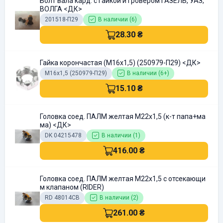
Болт вала кард. с гайкой и гровером ГАЗЕЛЬ, УАЗ,
ВОЛГА <ДК>
201518-П29
В наличии (6)
28.30 ₴
Гайка корончастая (М16х1,5) (250979-П29) <ДК>
М16х1,5 (250979-П29)
В наличии (6+)
15.10 ₴
Головка соед. ПАЛМ желтая M22x1,5 (к-т папа+ма
ма) <ДК>
DK 04215478
В наличии (1)
416.00 ₴
Головка соед. ПАЛМ желтая M22x1,5 с отсекающи
м клапаном (RIDER)
RD 48014CB
В наличии (2)
261.00 ₴